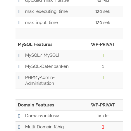
uplodad_max_filesize
32 MB
max_executing_time
120 sek
max_input_time
120 sek
MySQL Features
WP-PRIVAT
MySQL/ MySQLi
MySQL-Datenbanken
1
PHPMyAdmin-
Administration
Domain Features
WP-PRIVAT
Domains inklusiv
1x .de
Multi-Domain fähig