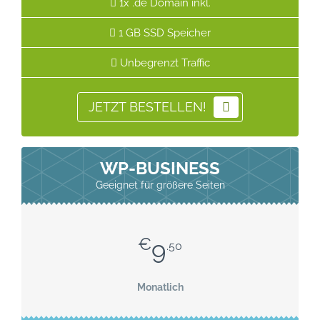
1x .de Domain inkl.
1 GB SSD Speicher
Unbegrenzt Traffic
JETZT BESTELLEN!
WP-BUSINESS
Geeignet für größere Seiten
€
9
.50
Monatlich