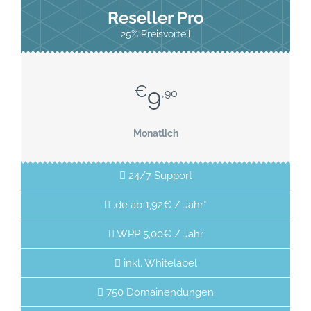
Reseller Pro
25% Preisvorteil
€
9
,90
Monatlich
24/7 Support
.de ab 1,92€ / Jahr*
WPP 5,00€ / Jahr
inkl. Whitelabel
750 Domainendungen